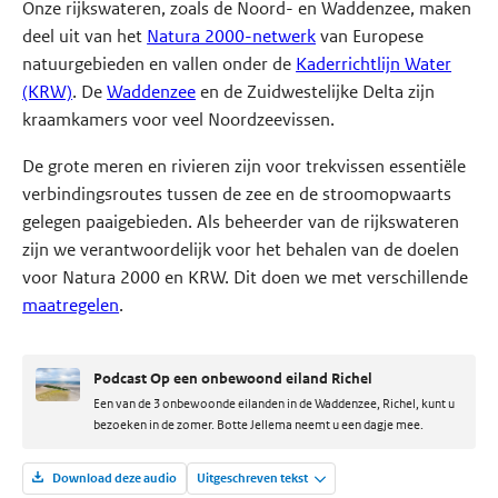
Onze rijkswateren, zoals de Noord- en Waddenzee, maken
deel uit van het
Natura 2000-netwerk
van Europese
natuurgebieden en vallen onder de
Kaderrichtlijn Water
(KRW)
. De
Waddenzee
en de Zuidwestelijke Delta zijn
kraamkamers voor veel Noordzeevissen.
De grote meren en rivieren zijn voor trekvissen essentiële
verbindingsroutes tussen de zee en de stroomopwaarts
gelegen paaigebieden. Als beheerder van de rijkswateren
zijn we verantwoordelijk voor het behalen van de doelen
voor Natura 2000 en KRW. Dit doen we met verschillende
maatregelen
.
Podcast Op een onbewoond eiland Richel
Een van de 3 onbewoonde eilanden in de Waddenzee, Richel, kunt u
bezoeken in de zomer. Botte Jellema neemt u een dagje mee.
Download deze audio
Uitgeschreven tekst