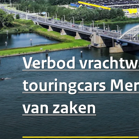
Verbod vrachtw
touringcars Me
Watertekort: ma
van zaken
nodig