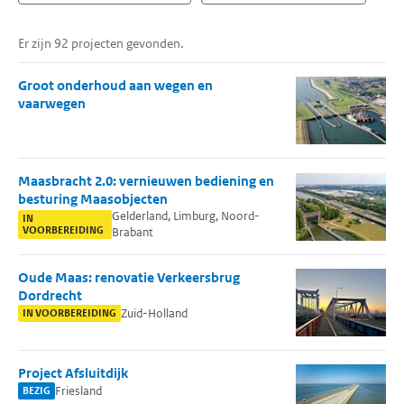
Er zijn 92 projecten gevonden.
Groot onderhoud aan wegen en
vaarwegen
Maasbracht 2.0: vernieuwen bediening en
besturing Maasobjecten
Gelderland, Limburg, Noord-
IN
VOORBEREIDING
Brabant
Oude Maas: renovatie Verkeersbrug
Dordrecht
Zuid-Holland
IN VOORBEREIDING
Project Afsluitdijk
Friesland
BEZIG