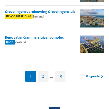
Grevelingen: vernieuwing Grevelingensluis
Zeeland
IN VOORBEREIDING
Renovatie Krammersluizencomplex
Zeeland
BEZIG
1
2
...
10
Volgende