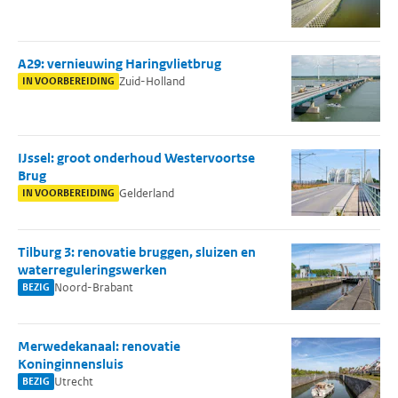
A29: vernieuwing Haringvlietbrug
Zuid-Holland
IN VOORBEREIDING
IJssel: groot onderhoud Westervoortse
Brug
Gelderland
IN VOORBEREIDING
Tilburg 3: renovatie bruggen, sluizen en
waterreguleringswerken
Noord-Brabant
BEZIG
Merwedekanaal: renovatie
Koninginnensluis
Utrecht
BEZIG