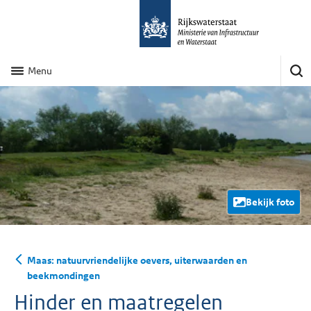
Menu
Bekijk foto
Maas: natuurvriendelijke oevers, uiterwaarden en
beekmondingen
Hinder en maatregelen