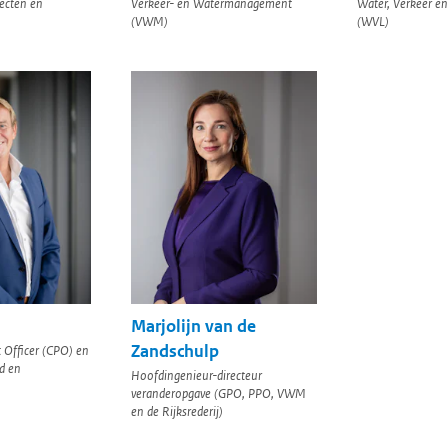
ecten en
Verkeer- en Watermanagement
Water, Verkeer e
(VWM)
(WVL)
Marjolijn van de
Zandschulp
 Officer (CPO) en
d en
Hoofdingenieur-directeur
veranderopgave (GPO, PPO, VWM
en de Rijksrederij)