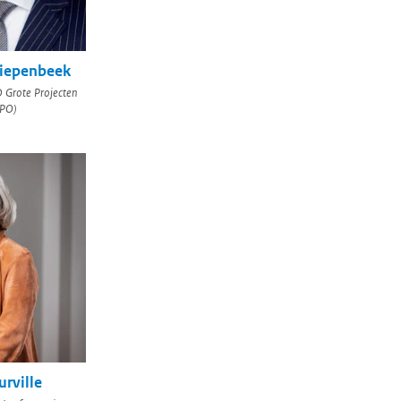
Diepenbeek
Grote Projecten
GPO)
rville