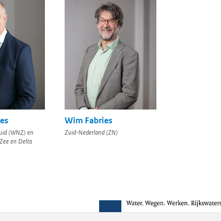
es
Wim Fabries
uid (WNZ) en
Zuid-Nederland (ZN)
ee en Delta