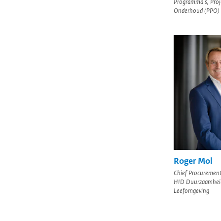
Programma's, Proj
Onderhoud (PPO)
Roger Mol
Chief Procurement
HID Duurzaamhei
Leefomgeving