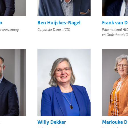
n
Ben Huijskes-Nagel
Frank van 
ievoorziening
Corporate Dienst (CD)
Waarnemend HID 
en Onderhoud (
Willy Dekker
Marlouke Du