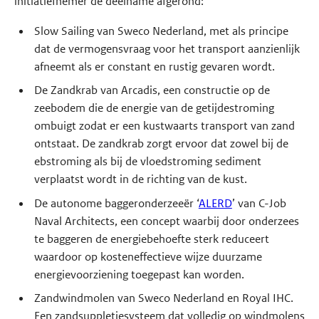
initiatiefnemer de deelname afgerond:
Slow Sailing van Sweco Nederland, met als principe
dat de vermogensvraag voor het transport aanzienlijk
afneemt als er constant en rustig gevaren wordt.
De Zandkrab van Arcadis, een constructie op de
zeebodem die de energie van de getijdestroming
ombuigt zodat er een kustwaarts transport van zand
ontstaat. De zandkrab zorgt ervoor dat zowel bij de
ebstroming als bij de vloedstroming sediment
verplaatst wordt in de richting van de kust.
De autonome baggeronderzeeër ‘
ALERD
’ van C-Job
Naval Architects, een concept waarbij door onderzees
te baggeren de energiebehoefte sterk reduceert
waardoor op kosteneffectieve wijze duurzame
energievoorziening toegepast kan worden.
Zandwindmolen van Sweco Nederland en Royal IHC.
Een zandsuppletiesysteem dat volledig op windmolens