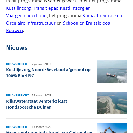
In dit programma is samengewerkt met het programma
Kustlijnzorg
,
Transitiepad Kustlijnzorg en
Vaargeulonderhoud
, het programma
Klimaatneutrale en
Circulaire Infrastructuur
en
Schoon en Emissieloos
Bouwen
.
Nieuws
NIEUWSBERICHT
7 januari 2026
Kustlijnzorg Noord-Beveland afgerond op
100% Bio-LNG
NIEUWSBERICHT
13 maart 2025
Rijkswaterstaat versterkt kust
Hondsbossche Duinen
NIEUWSBERICHT
13 maart 2025
Meer zand voor het strand van Cadzand en