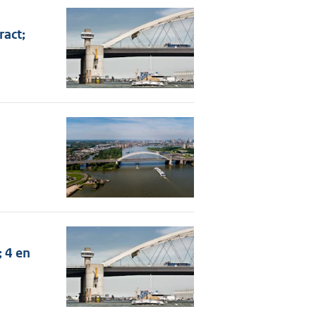
ract;
 4 en