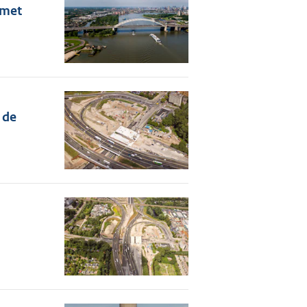
 met
 de