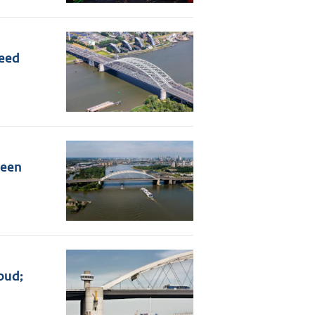
eed
 een
oud;