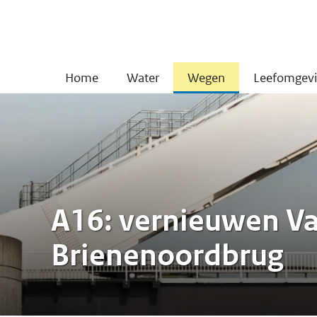
Home
Water
Wegen
Leefomgev
A16: vernieuwen V
Brienenoordbrug