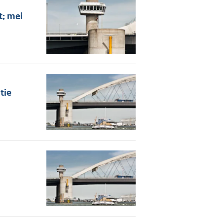
t; mei
tie