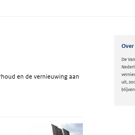
Over 
De Van
Nederl
vernie
erhoud en de vernieuwing aan
uit, z
blijve