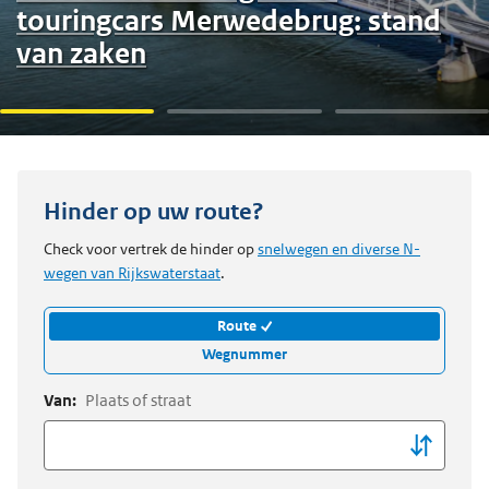
touringcars Merwedebrug: stand
van zaken
Hinder op uw route?
Check voor vertrek de hinder op
snelwegen en diverse N-
wegen van Rijkswaterstaat
.
Route
Wegnummer
Van:
Plaats of straat