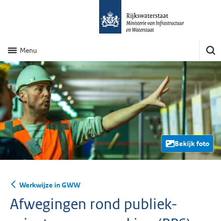
Menu
Bekijk foto
Werkwijze in GWW
Afwegingen rond publiek-