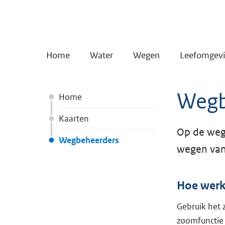
Home
Water
Wegen
Leefomgev
Wegb
Home
Kaarten
Op de wegb
Wegbeheerders
wegen van
Hoe werk
Gebruik het
zoomfunctie 