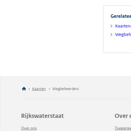
Gerelate
Kaarten
Wegbehe
Kaarten
Wegbeheerders
Rijkswaterstaat
Over 
Over ons
Toeganke