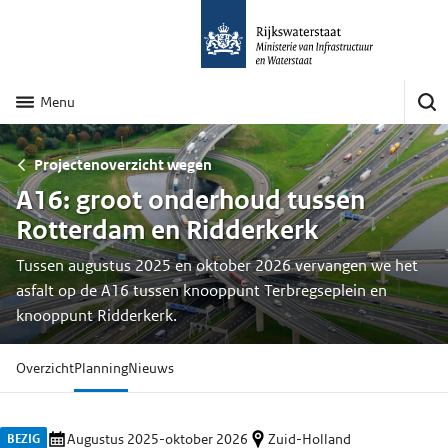
Menu
Projectenoverzicht wegen
A16: groot onderhoud tussen
Rotterdam en Ridderkerk
Tussen augustus 2025 en oktober 2026 vervangen we het
asfalt op de A16 tussen knooppunt Terbregseplein en
knooppunt Ridderkerk.
Overzicht
Planning
Nieuws
BEZIG
Augustus 2025-oktober 2026
Zuid-Holland