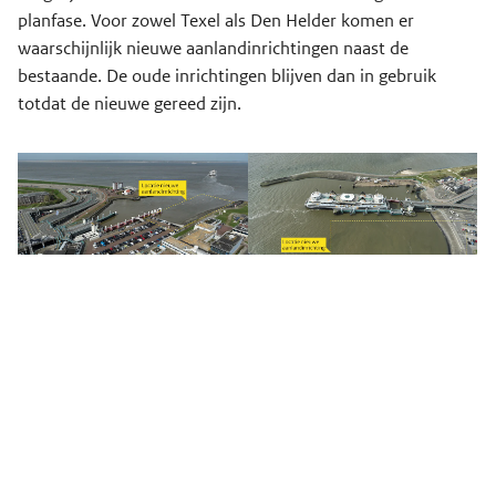
planfase. Voor zowel Texel als Den Helder komen er
waarschijnlijk nieuwe aanlandinrichtingen naast de
bestaande. De oude inrichtingen blijven dan in gebruik
totdat de nieuwe gereed zijn.
Planning
We kunnen nu nog niet aangeven wanneer de uitvoering
gaat beginnen en hoelang de bouwperiode gaat duren.
Zodra hier meer over bekend is, vindt u dit op deze pagina.
Tijdens de bouwperiode van de nieuwe aanlandinrichtingen
is de bereikbaarheid van Texel heel belangrijk.