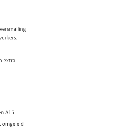
kversmalling
erkers.
n extra
en A15.
t omgeleid