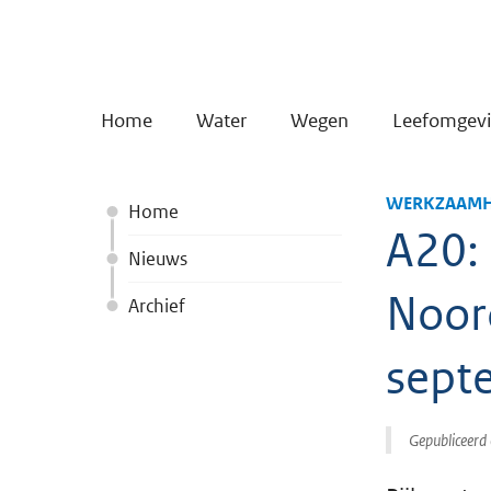
Home
Water
Wegen
Leefomgev
WERKZAAMH
Home
A20:
Nieuws
Noord
Archief
sept
Gepubliceerd