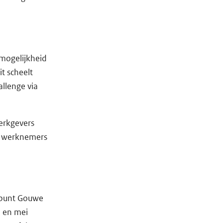
 mogelijkheid
t scheelt
llenge via
erkgevers
un werknemers
ppunt Gouwe
6 en mei