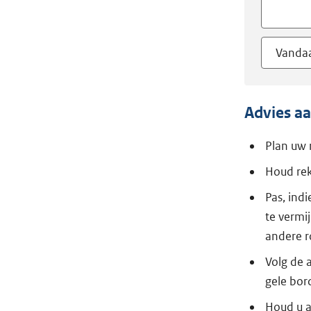
Vanda
Advies a
Plan uw 
Houd rek
Pas, ind
te vermi
andere r
Volg de 
gele bor
Houd u aa