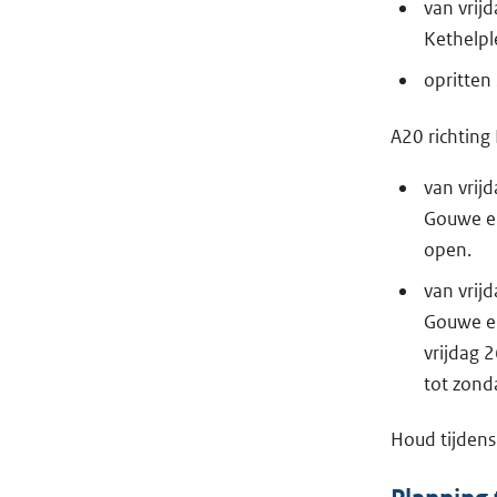
van vrij
Kethelpl
opritten
A20 richting
van vrij
Gouwe en
open.
van vrij
Gouwe en
vrijdag 2
tot zond
Houd tijdens