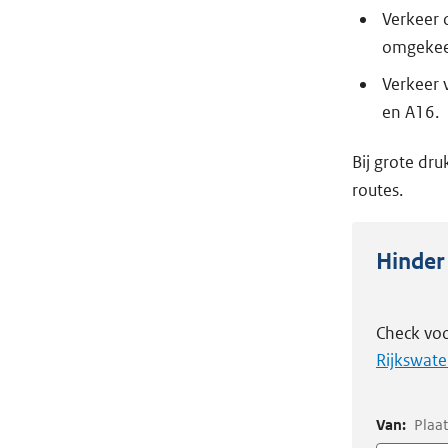
Verkeer 
omgekee
Verkeer 
en A16.
Bij grote dr
routes.
Hinder
Check voo
Rijkswate
Van:
Plaat