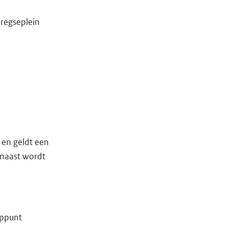
regseplein
g en geldt een
naast wordt
oppunt