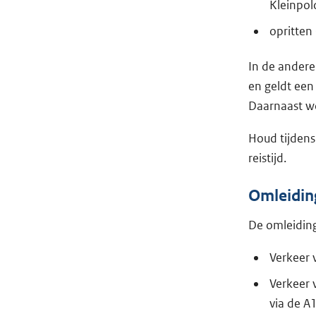
Kleinpol
opritten
In de andere 
en geldt een
Daarnaast wor
Houd tijdens
reistijd.
Omleidin
De omleidings
Verkeer 
Verkeer
via de A