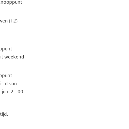
 knooppunt
ven (12)
oppunt
 dit weekend
oppunt
icht van
 juni 21.00
ijd.