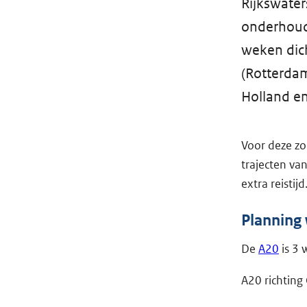
Rijkswater
onderhoud 
weken dic
(Rotterdam
Holland en
Voor deze zo
trajecten va
extra reistijd
Planning
De
A20
is 3 
A20 richting