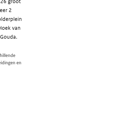
026 groot
eer 2
lderplein
 Hoek van
g Gouda.
hillende
eidingen en