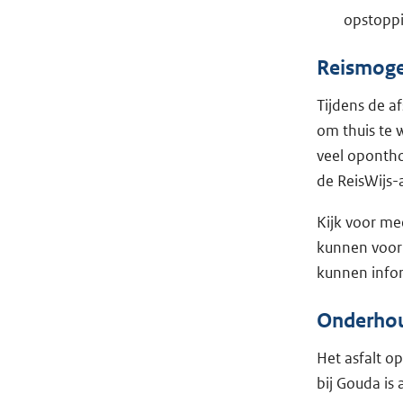
opstoppi
Reismogel
Tijdens de a
om thuis te w
veel opontho
de ReisWijs
Kijk voor me
kunnen voor 
kunnen info
Onderho
Het asfalt o
bij Gouda is