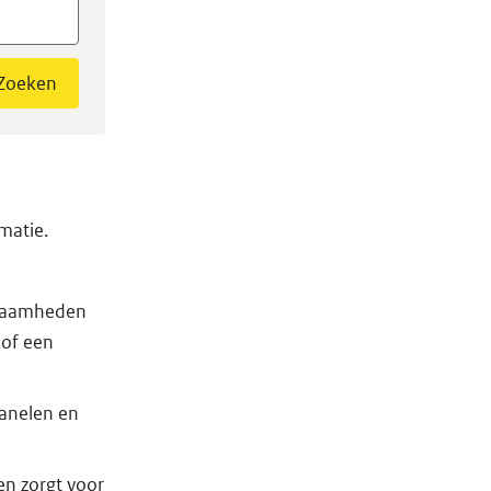
Zoeken
matie.
kzaamheden
 of een
panelen en
 en zorgt voor