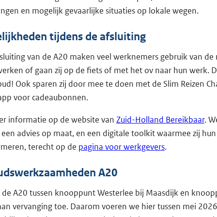
ngen en mogelijk gevaarlijke situaties op lokale wegen.
ijkheden tijdens de afsluiting
fsluiting van de A20 maken veel werknemers gebruik van de
erken of gaan zij op de fiets of met het ov naar hun werk. Di
ud! Ook sparen zij door mee te doen met de Slim Reizen Cha
-app voor cadeaubonnen.
er informatie op de website van
Zuid-Holland Bereikbaar
. W
een advies op maat, en een digitale toolkit waarmee zij h
rmeren, terecht op de
pagina voor werkgevers
.
udswerkzaamheden A20
p de A20 tussen knooppunt Westerlee bij Maasdijk en knoo
 aan vervanging toe. Daarom voeren we hier tussen mei 202