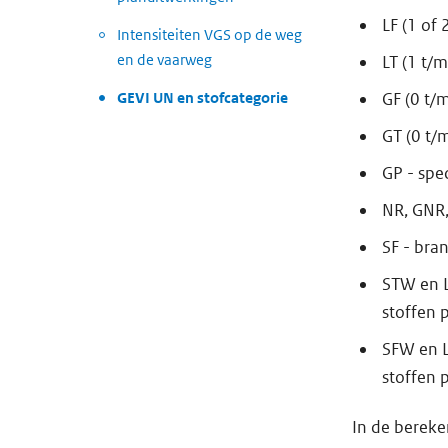
LF (1 of 
Intensiteiten VGS op de weg
en de vaarweg
LT (1 t/m
GF (0 t/
GEVI UN en stofcategorie
GT (0 t/m
GP - spe
NR, GNR,
SF - bra
STW en L
stoffen 
SFW en L
stoffen 
In de bereke