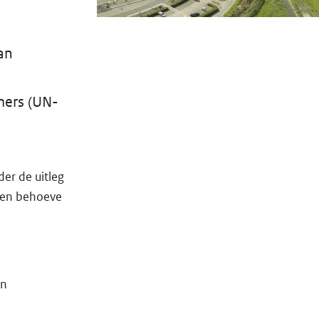
an
mers (UN-
er de uitleg
(ten behoeve
an