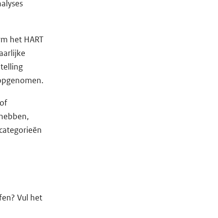
alyses
orm het HART
arlijke
telling
n opgenomen.
 of
 hebben,
fcategorieën
fen? Vul het