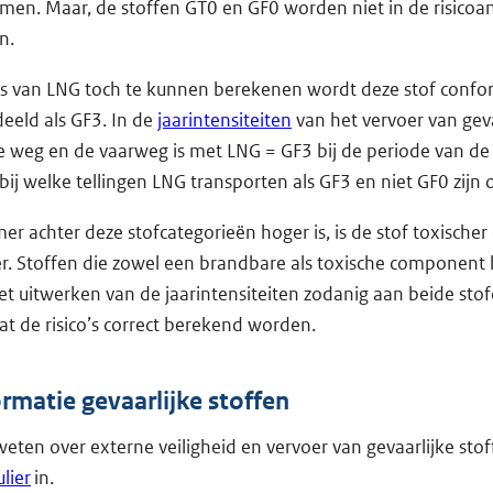
n. Maar, de stoffen GT0 en GF0 worden niet in de risicoan
n.
’s van LNG toch te kunnen berekenen wordt deze stof conf
edeeld als GF3. In de
jaarintensiteiten
van het vervoer van geva
e weg en de vaarweg is met LNG = GF3 bij de periode van de 
ij welke tellingen LNG transporten als GF3 en niet GF0 zij
r achter deze stofcategorieën hoger is, is de stof toxischer
. Stoffen die zowel een brandbare als toxische component
et uitwerken van de jaarintensiteiten zodanig aan beide sto
t de risico’s correct berekend worden.
rmatie gevaarlijke stoffen
weten over externe veiligheid en vervoer van gevaarlijke stof
lier
in.