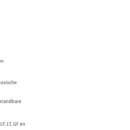
en
toxische
 brandbare
F, LT, GF en