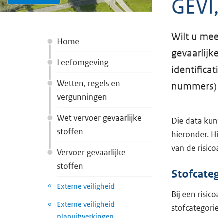
GEVI,
Wilt u mee
Home
gevaarlijk
Leefomgeving
identifica
Wetten, regels en
nummers) 
vergunningen
Wet vervoer gevaarlijke
Die data kun
stoffen
hieronder. H
van de risico
Vervoer gevaarlijke
stoffen
Stofcate
Externe veiligheid
Bij een risi
Externe veiligheid
stofcategori
planuitwerkingen