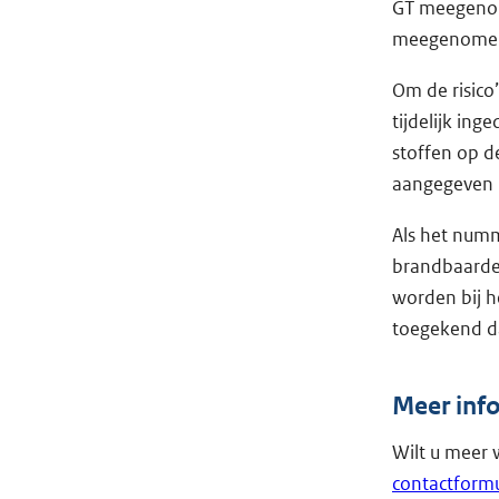
GT meegenome
meegenome
Om de risico
tijdelijk ing
stoffen op d
aangegeven b
Als het numme
brandbaarder
worden bij h
toegekend da
Meer info
Wilt u meer 
contactformu