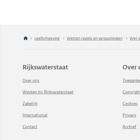
Leefomgeving
Wetten regels en vergunningen
Wet v
Rijkswaterstaat
Over 
Over ons
Toeganke
Werken bij Rijkswaterstaat
Copyrigh
Zakelijk
Cookies
International
Privacy
Contact
Archief