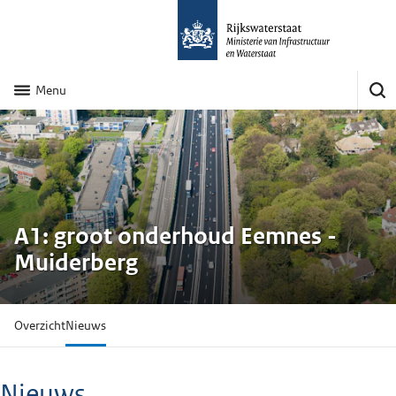
Menu
A1: groot onderhoud Eemnes -
Muiderberg
Overzicht
Nieuws
Nieuws