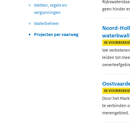
Rijkswatersta
Wetten, regels en
geen hinder er
vergunningen
Waterbeheer
Noord-Holl
Projecten per vaarweg
waterkwali
IN VOORBEREI
We verbeteren
leiden tot mee
oeverleefgebi
Oostvaarde
IN VOORBEREI
Door het Mark
te verbinden o
merengebied.