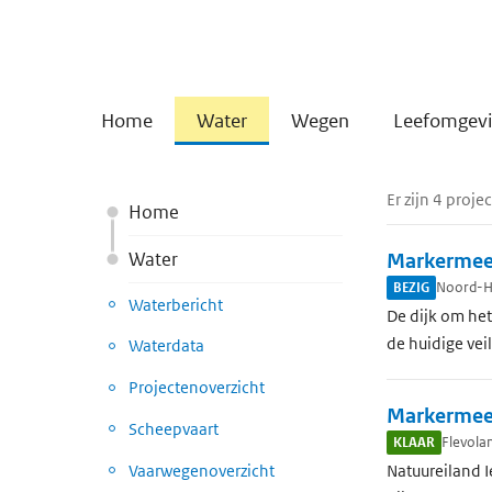
Home
Water
Wegen
Leefomgev
Er zijn 4 proj
Home
Water
Markermeer
BEZIG
Noord-H
Waterbericht
De dijk om he
de huidige vei
Waterdata
Projectenoverzicht
Markermeer
Scheepvaart
KLAAR
Flevola
Vaarwegenoverzicht
Natuureiland I