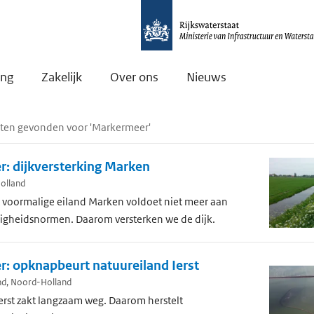
ing
Zakelijk
Over ons
Nieuws
ecten gevonden voor 'Markermeer'
: dijkversterking Marken
olland
t voormalige eiland Marken voldoet niet meer aan
ligheidsnormen. Daarom versterken we de dijk.
: opknapbeurt natuureiland Ierst
nd, Noord-Holland
erst zakt langzaam weg. Daarom herstelt