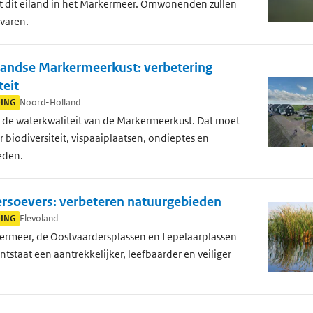
at dit eiland in het Markermeer. Omwonenden zullen
varen.
andse Markermeerkust: verbetering
teit
DING
Noord-Holland
 de waterkwaliteit van de Markermeerkust. Dat moet
r biodiversiteit, vispaaiplaatsen, ondieptes en
eden.
rsoevers: verbeteren natuurgebieden
DING
Flevoland
ermeer, de Oostvaardersplassen en Lepelaarplassen
ntstaat een aantrekkelijker, leefbaarder en veiliger