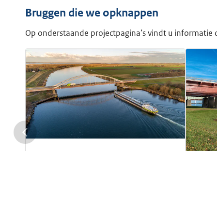
Bruggen die we opknappen
Op onderstaande projectpagina’s vindt u informatie
Schelde-Rijnkanaal: onderhoud
Slaakbrug
Sche
BEZIG
Zeeland
2026
Kree
IN V