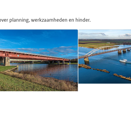
 over planning, werkzaamheden en hinder.
Schelde-Rijnkanaa
Vossemeersebrug
lde-Rijnkanaal: onderhoud
IN VOORBEREIDING
Zeela
krakbrug
OORBEREIDING
Zeeland
2026