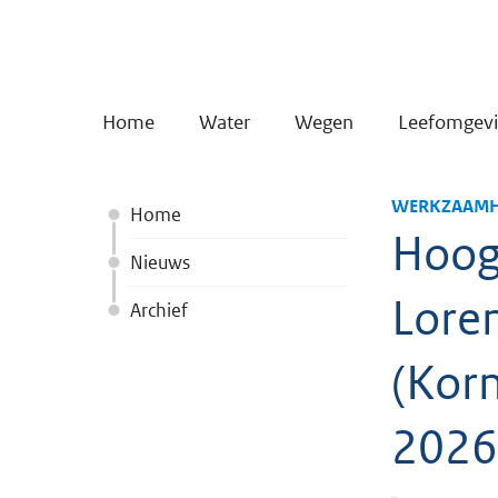
Home
Water
Wegen
Leefomgev
WERKZAAMH
Home
Hoog
Nieuws
Lore
Archief
(Korn
2026