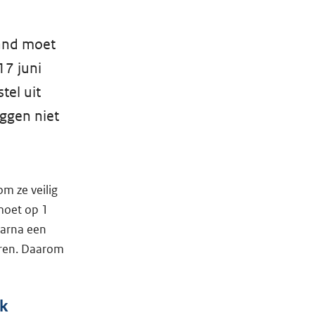
zand moet
7 juni
tel uit
ggen niet
m ze veilig
moet op 1
aarna een
uren. Daarom
jk