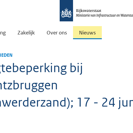
ing
Zakelijk
Over ons
Nieuws
EDEN
tebeperking bij
ntzbruggen
werderzand); 17 - 24 ju