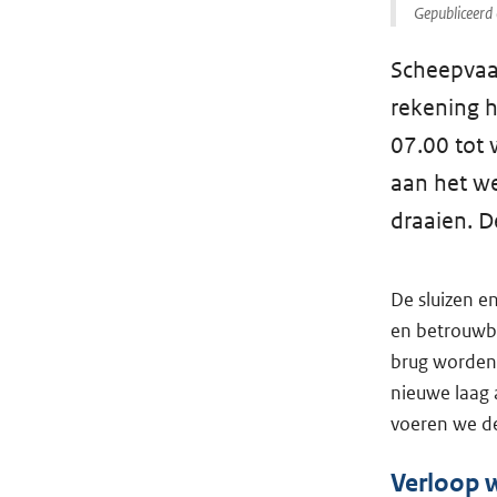
Gepubliceerd 
Scheepvaar
rekening 
07.00 tot 
aan het w
draaien. D
De sluizen e
en betrouwb
brug worden
nieuwe laag 
voeren we de
Verloop 