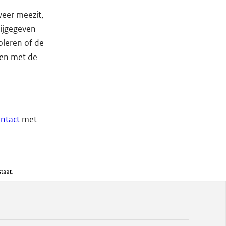
weer meezit,
rijgegeven
oleren of de
den met de
ntact
met