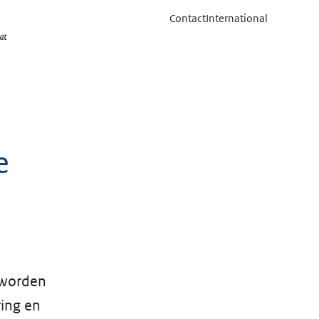
Contact
International
e
 worden
ring en