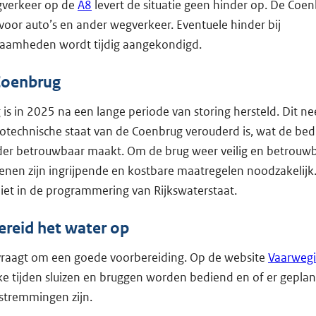
gverkeer op de
A8
levert de situatie geen hinder op. De Coenb
voor auto’s en ander wegverkeer. Eventuele hinder bij
zaamheden wordt tijdig aangekondigd.
Coenbrug
is in 2025 na een lange periode van storing hersteld. Dit n
rotechnische staat van de Coenbrug verouderd is, wat de bed
er betrouwbaar maakt. Om de brug weer veilig en betrouwb
nen zijn ingrijpende en kostbare maatregelen noodzakelijk
iet in de programmering van Rijkswaterstaat.
ereid het water op
 vraagt om een goede voorbereiding. Op de website
Vaarwegi
ke tijden sluizen en bruggen worden bediend en of er gepla
stremmingen zijn.