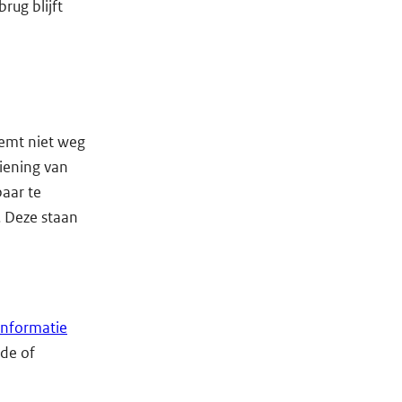
rug blijft
eemt niet weg
iening van
aar te
. Deze staan
nformatie
nde of