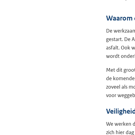
Waarom 
De werkzaamh
gestart. De A
asfalt. Ook 
wordt onderh
Met dit groo
de komende 
zoveel als m
voor weggebr
Veilighei
We werken da
zich hier da