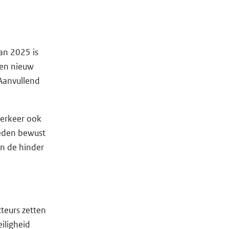
an 2025 is
gen nieuw
 Aanvullend
verkeer ook
eden bewust
en de hinder
teurs zetten
iligheid