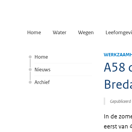
Home
Water
Wegen
Leefomgev
WERKZAAMH
Home
A58 
Nieuws
Breda
Archief
Gepubliceerd
In de zome
eerst van 