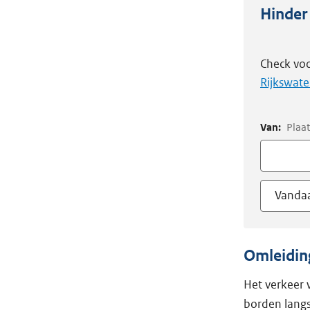
Hinder
Check voo
Rijkswate
Van:
Plaat
Vanda
Omleidin
Het verkeer 
borden lang