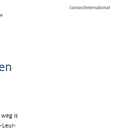
Contact
International
 en
 weg is
n-Leur-