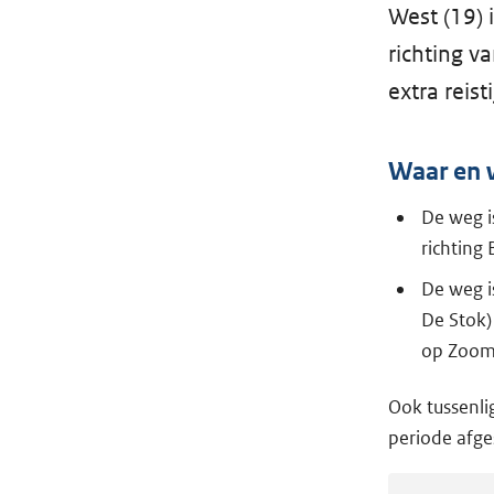
West (19) 
richting v
extra reis
Waar en w
De weg i
richting 
De weg i
De Stok)
op Zoom 
Ook tussenli
periode afge