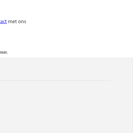
act
met ons