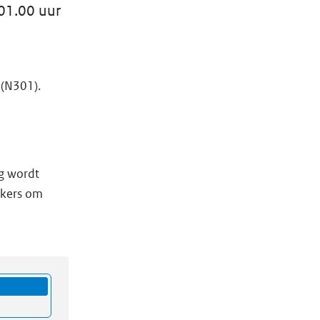
01.00 uur
 (N301).
ng wordt
ikers om