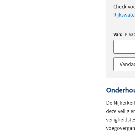
Check voo
Rijkswate
Van:
Plaat
Vanda
Onderhoud
De Nijkerker
deze veilig 
veiligheidst
voegovergang