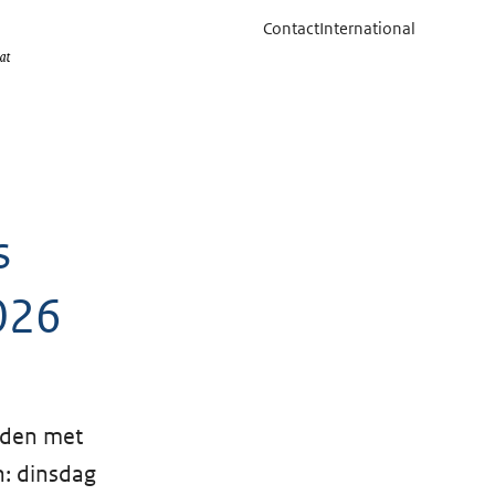
Contact
International
s
2026
uden met
n: dinsdag