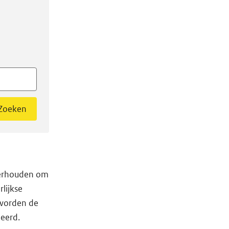
Zoeken
derhouden om
lijkse
 worden de
leerd.