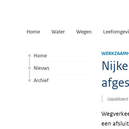
Home
Water
Wegen
Leefomgev
WERKZAAMH
Home
Nijke
Nieuws
afges
Archief
Gepubliceerd
Wegverkee
een afslui