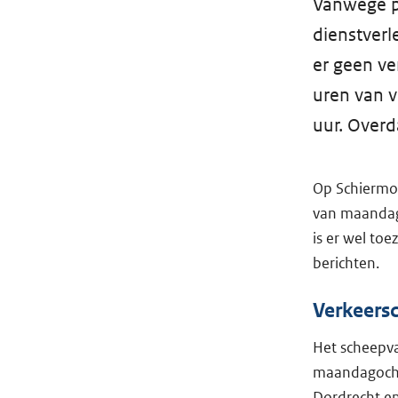
Vanwege p
dienstverl
er geen ve
uren van v
uur. Overd
Op Schiermon
van maandag 
is er wel to
berichten.
Verkeersc
Het scheepvaa
maandagochte
Dordrecht en 