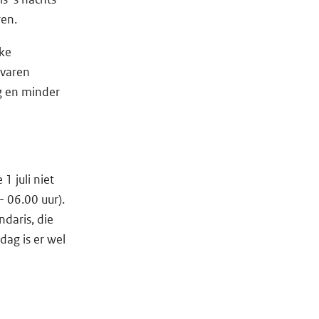
ren.
kke
 varen
ag en minder
 juli niet
 06.00 uur).
daris, die
dag is er wel