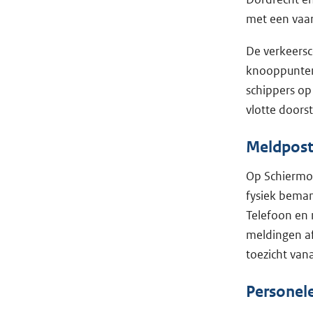
met een vaar
De verkeersc
knooppunten 
schippers op 
vlotte doors
Meldpost
Op Schiermon
fysiek beman
Telefoon en 
meldingen af
toezicht van
Personel