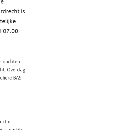
de
rdrecht is
elijke
l 07.00
de nachten
cht. Overdag
uliere BAS-
ector
s ’s nachts