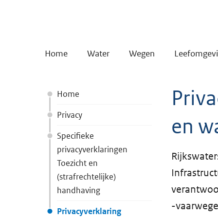
Home
Water
Wegen
Leefomgev
Priva
Home
Privacy
en w
Specifieke
privacyverklaringen
Rijkswater
Toezicht en
Infrastruc
(strafrechtelijke)
verantwoor
handhaving
-vaarwege
Privacyverklaring