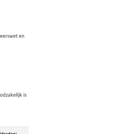
keerswet en
dzakelijk is
/derden)