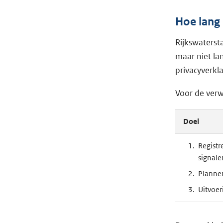
Hoe lang
Rijkswaterst
maar niet la
privacyverkl
Voor de ver
Doel
Registr
signale
Plannen
Uitvoer