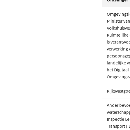
Omgevingsl
Minister va
Volkshuisve
Ruimtelijke
is verantwoo
verwerking 
persoonsge
landelijke 
het Digitaal 
Omgevingsw
Rijksvastgoe
Ander bevoe
waterschap
Inspectie L
Transport (