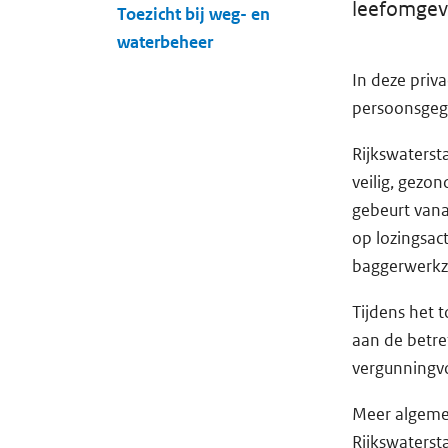
leefomgev
Toezicht bij weg- en
waterbeheer
In deze priv
persoonsgege
Rijkswatersta
veilig, gezo
gebeurt vana
op lozingsac
baggerwerkza
Tijdens het 
aan de betre
vergunningvo
Meer algeme
Rijkswaterst