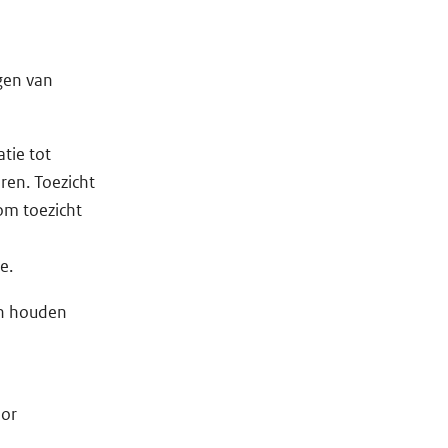
ngen van
tie tot
ren. Toezicht
om toezicht
ee.
ch houden
oor