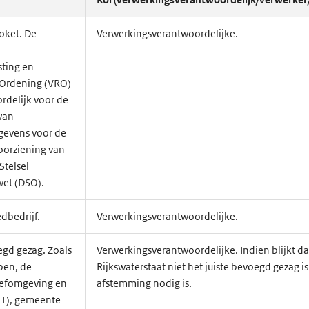
oket. De
Verwerkingsverantwoordelijke.
n
sting en
 Ordening (VRO)
rdelijk voor de
van
gevens voor de
voorziening van
Stelsel
et (DSO).
dbedrijf.
Verwerkingsverantwoordelijke.
gd gezag. Zoals
Verwerkingsverantwoordelijke. Indien blijkt da
pen, de
Rijkswaterstaat niet het juiste bevoegd gezag is
eefomgeving en
afstemming nodig is.
ILT), gemeente