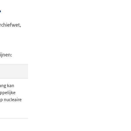
?
chiefwet,
ijnen:
lang kan
ppelijke
op nucleaire