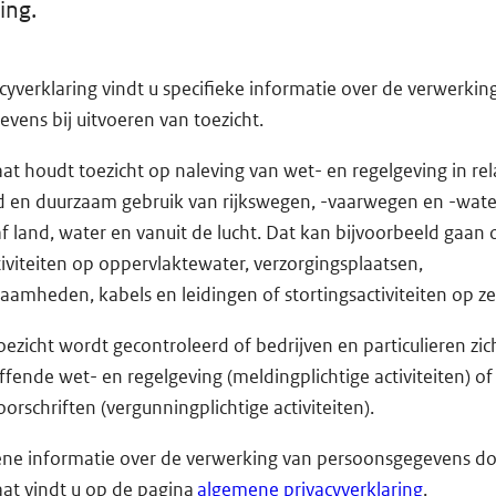
ing.
acyverklaring vindt u specifieke informatie over de verwerki
vens bij uitvoeren van toezicht.
at houdt toezicht op naleving van wet- en regelgeving in rela
nd en duurzaam gebruik van rijkswegen, -vaarwegen en -wate
f land, water en vanuit de lucht. Dat kan bijvoorbeeld gaan 
tiviteiten op oppervlaktewater, verzorgingsplaatsen,
amheden, kabels en leidingen of stortingsactiviteiten op z
toezicht wordt gecontroleerd of bedrijven en particulieren zi
ffende wet- en regelgeving (meldingplichtige activiteiten) of
orschriften (vergunningplichtige activiteiten).
ne informatie over de verwerking van persoonsgegevens d
aat vindt u op de pagina
algemene privacyverklaring
.