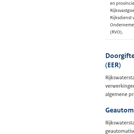
en provincie
Rijksvastgoe
Rijksdienst 
Onderneme
(RVO).
Doorgift
(EER)
Rijkswaterst
verwerkingen
algemene pri
Geautomat
Rijkswaterst
geautomatise