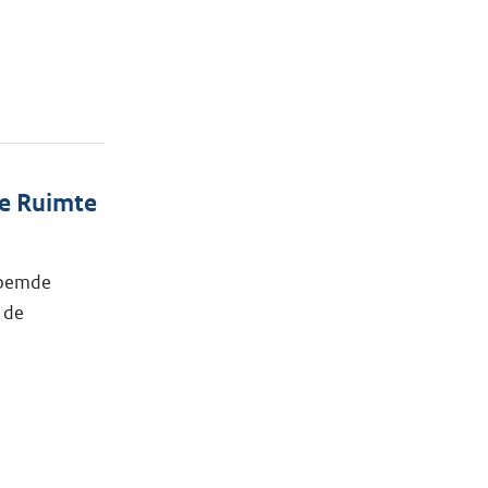
he Ruimte
enoemde
 de