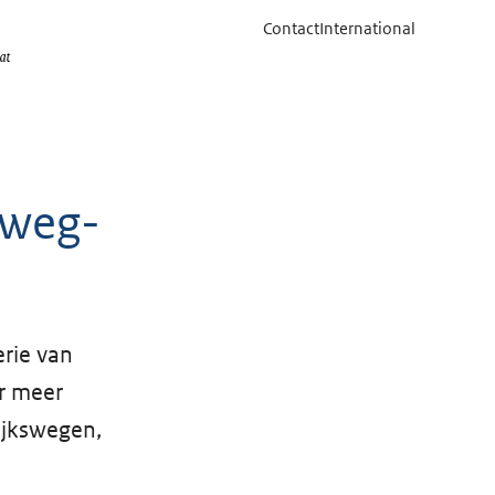
Contact
International
j weg-
erie van
er meer
ijkswegen,