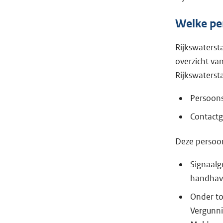
Welke pe
Rijkswaterst
overzicht va
Rijkswaters
Persoons
Contactg
Deze persoon
Signaalge
handhav
Onder to
Vergunn