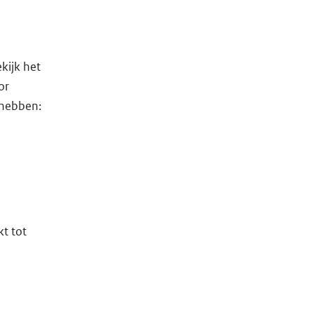
kijk het
or
 hebben:
kt tot