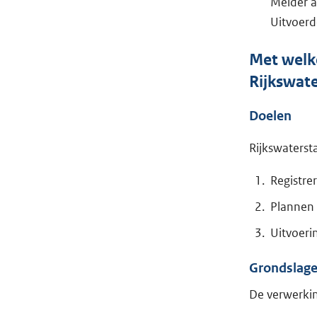
Melder a
Uitvoerde
Met welke
Rijkswat
Doelen
Rijkswaterst
Registre
Plannen 
Uitvoerin
Grondslag
De verwerkin