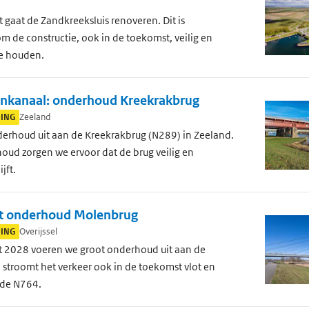
t gaat de Zandkreeksluis renoveren. Dit is
m de constructie, ook in de toekomst, veilig en
e houden.
jnkanaal: onderhoud Kreekrakbrug
DING
Zeeland
erhoud uit aan de Kreekrakbrug (N289) in Zeeland.
oud zorgen we ervoor dat de brug veilig en
jft.
oot onderhoud Molenbrug
DING
Overijssel
t 2028 voeren we groot onderhoud uit aan de
stroomt het verkeer ook in de toekomst vlot en
a de N764.