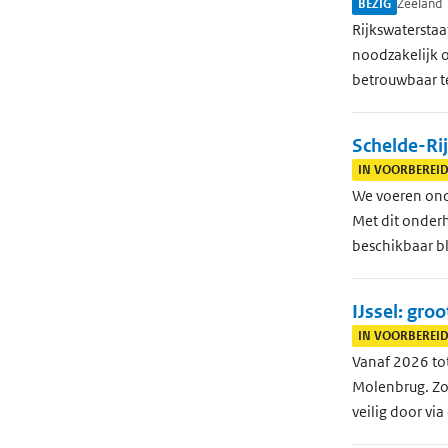
BEZIG
Zeeland
Rijkswaterstaa
noodzakelijk o
betrouwbaar t
Schelde-Ri
IN VOORBEREI
We voeren ond
Met dit onderh
beschikbaar bli
IJssel: gr
IN VOORBEREI
Vanaf 2026 to
Molenbrug. Zo 
veilig door vi