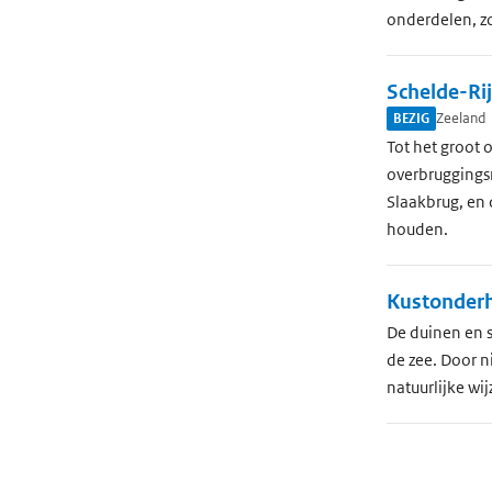
onderdelen, zo
Schelde-Ri
BEZIG
Zeeland
Tot het groot 
overbruggings
Slaakbrug, en 
houden.
Kustonder
De duinen en s
de zee. Door n
natuurlijke wij