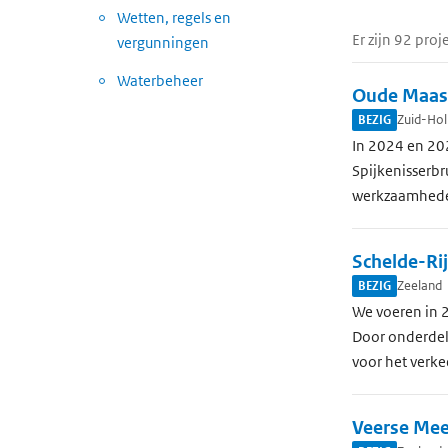
Wetten, regels en
Er zijn 92 pro
vergunningen
Waterbeheer
Oude Maas:
BEZIG
Zuid-Hol
In 2024 en 20
Spijkenisserbr
werkzaamheden
Schelde-Ri
BEZIG
Zeeland
We voeren in 
Door onderdele
voor het verke
Veerse Mee