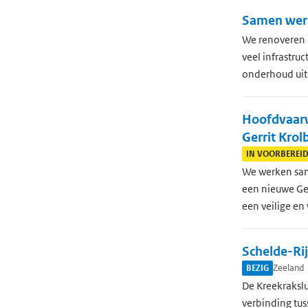
Samen werk
We renoveren 
veel infrastru
onderhoud uit
Hoofdvaarw
Gerrit Krol
IN VOORBEREI
We werken sa
een nieuwe Ger
een veilige en 
Schelde-Ri
BEZIG
Zeeland
De Kreekrakslu
verbinding tu