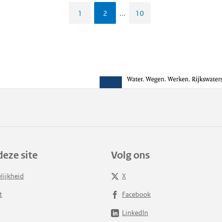
1
2
...
10
deze site
Volg ons
lijkheid
X
t
Facebook
LinkedIn