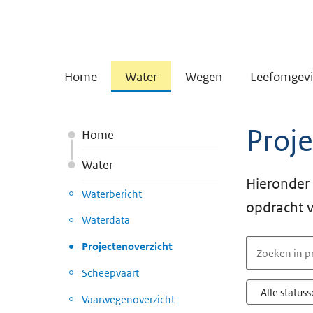
Home
Water
Wegen
Leefomgev
Proje
Home
Water
Hieronder 
Waterbericht
opdracht v
Waterdata
Projectenoverzicht
Scheepvaart
Vaarwegenoverzicht