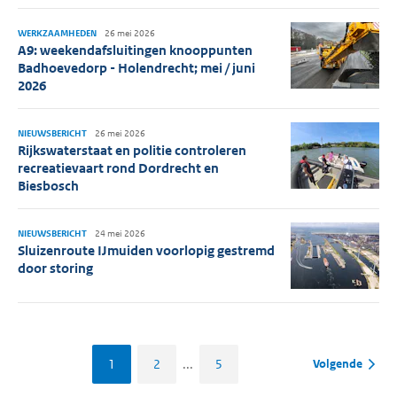
WERKZAAMHEDEN
26 mei 2026
A9: weekendafsluitingen knooppunten
Badhoevedorp - Holendrecht; mei / juni
2026
NIEUWSBERICHT
26 mei 2026
Rijkswaterstaat en politie controleren
recreatievaart rond Dordrecht en
Biesbosch
NIEUWSBERICHT
24 mei 2026
Sluizenroute IJmuiden voorlopig gestremd
door storing
1
2
...
5
Volgende